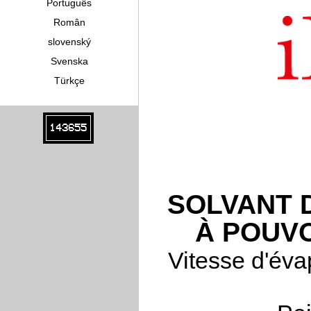
Português
Român
slovenský
Svenska
Türkçe
143655
SOLVANT 
À POUV
Vitesse d'éva