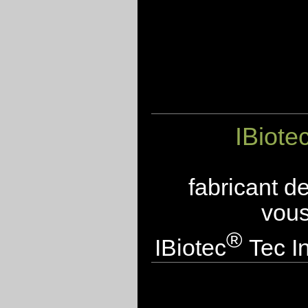
IBiote
fabricant d
vous
®
IBiotec
Tec In