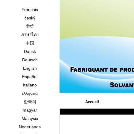
Francais
český
हिन्दी
ภาษาไทย
中国
Dansk
Deutsch
English
Español
Italiano
ελληνικά
한국의
Accueil
magyar
Malaysia
Nederlands