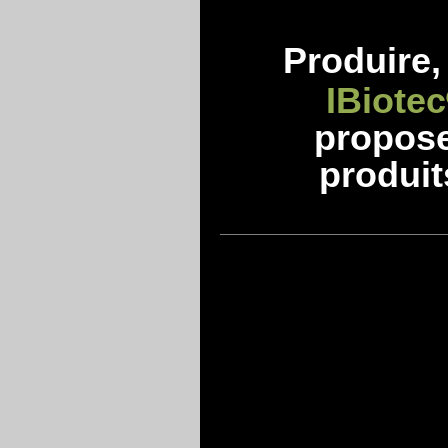
Produire, 
IBiotec
propos
produit