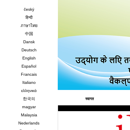
český
हिन्दी
ภาษาไทย
中国
Dansk
Deutsch
English
Español
Francais
Italiano
ελληνικά
한국의
स्वागत
magyar
Malaysia
Nederlands