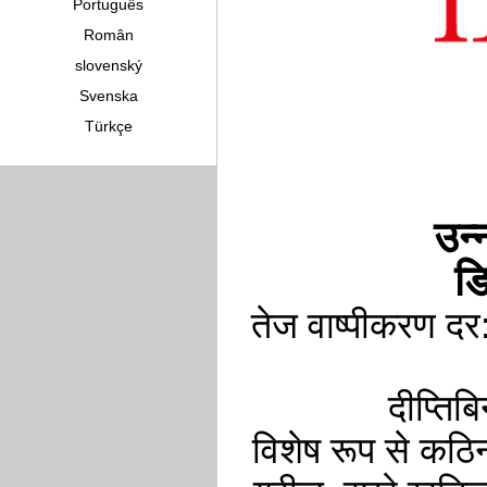
Português
Român
slovenský
Svenska
Türkçe
उन्
ड
तेज वाष्पीकरण दर:
दीप्तिबि
विशेष रूप से कठि