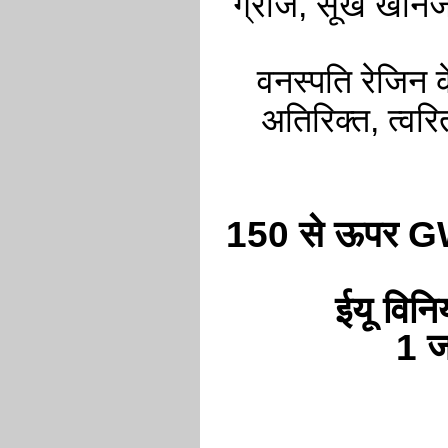
ग्रीज, सूखे खनिज
वनस्पति रेजिन क
अतिरिक्त, त्वर
150 से ऊपर GWP
ईयू विन
1 जन