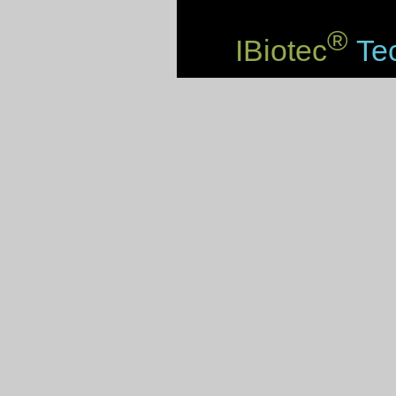
®
IBiotec
Tec