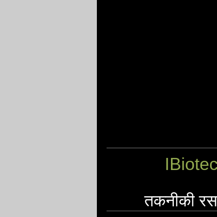
IBiote
तकनीकी रसाय