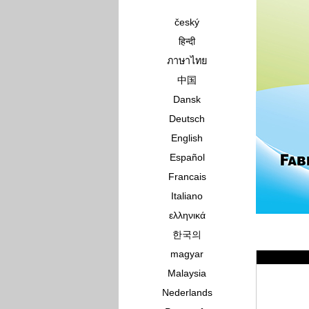
český
हिन्दी
ภาษาไทย
中国
Dansk
Deutsch
English
Español
Francais
Italiano
ελληνικά
한국의
magyar
Malaysia
Nederlands