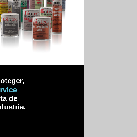
roteger,
rvice
ta de
ndustria.