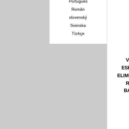
Português
Român
slovenský
Svenska
Türkçe
V
ES
ELIM
R
B