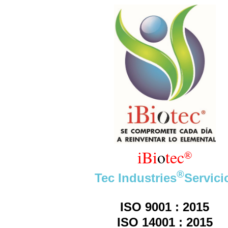
iBi
o
tec
®
®
Tec Industries
Servici
ISO 9001 : 2015
ISO 14001 : 2015