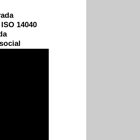
rada
a ISO 14040
da
social