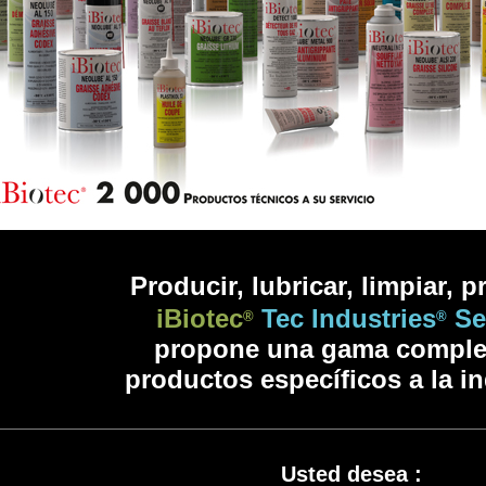
Prod
ucir, lubricar, limpiar, p
iBiotec
Tec Industries
Se
®
®
propone una gama comple
productos especí
ficos a la i
Usted desea :