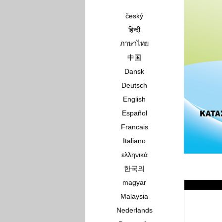
český
हिन्दी
ภาษาไทย
中国
Dansk
Deutsch
English
Español
Francais
Italiano
ελληνικά
한국의
magyar
Malaysia
Nederlands