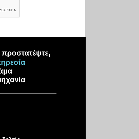
, προστατέψτε,
ηρεσία
κάμα
μηχανία