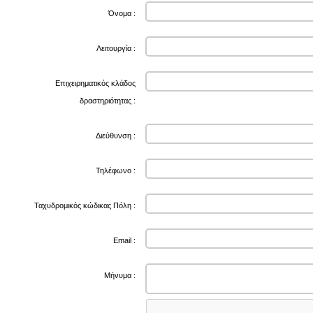
Όνομα :
Λειτουργία :
Επιχειρηματικός κλάδος
δραστηριότητας :
Διεύθυνση :
Τηλέφωνο :
Ταχυδρομικός κώδικας Πόλη :
Email :
Μήνυμα :