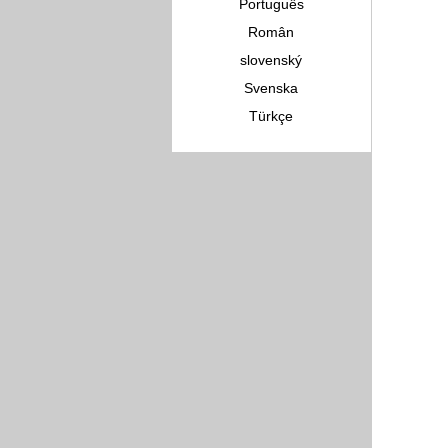
Português
Român
slovenský
Svenska
Türkçe