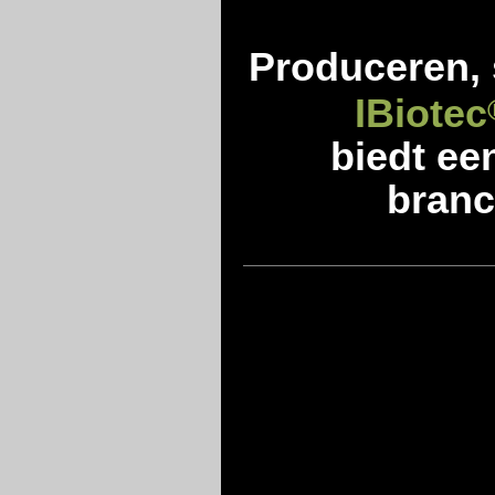
Produceren, 
IBiotec
biedt ee
branc