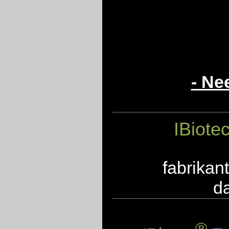
- Ne
IBiote
fabrikan
d
®