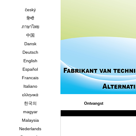
český
हिन्दी
ภาษาไทย
中国
Dansk
Deutsch
English
Español
Francais
Italiano
ελληνικά
한국의
Ontvangst
magyar
Malaysia
Nederlands