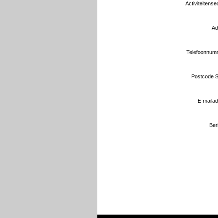
Activiteitensec
Ad
Telefoonnum
Postcode S
E-mailad
Beri