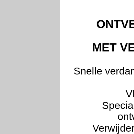
ONTVE
MET V
Snelle verda
V
Speciaa
ont
Verwijder