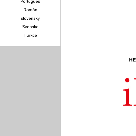
Português
Român
slovenský
Svenska
Türkçe