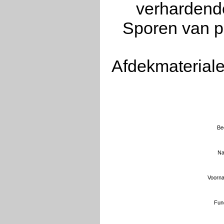
verhardende
Sporen van pl
Afdekmateriale
Bed
Na
Voorna
Func