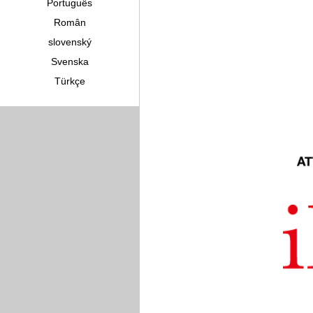
Português
Român
slovenský
Svenska
Türkçe