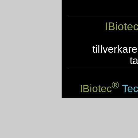
IBiote
tillverkar
t
®
IBiotec
Tec