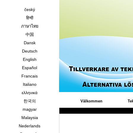
český
हिन्दी
ภาษาไทย
中国
Dansk
Deutsch
English
Español
Francais
Italiano
ελληνικά
한국의
Välkommen
Te
magyar
Malaysia
Nederlands