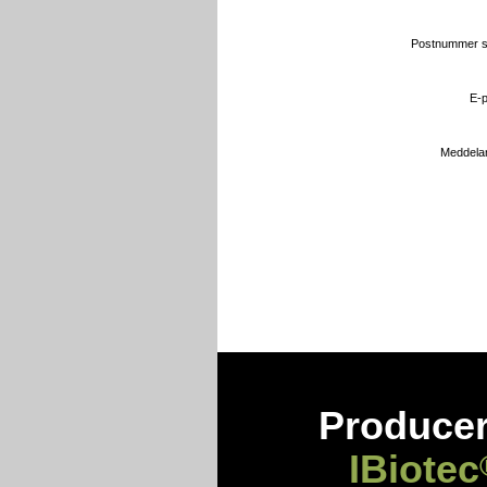
Postnummer s
E-p
Meddela
Producer
IBiotec