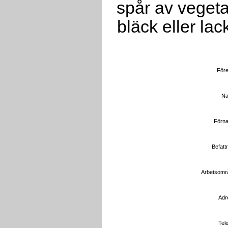
spår av vegeta
bläck eller l
Före
Na
Förna
Befattn
Arbetsomr
Adr
Tele