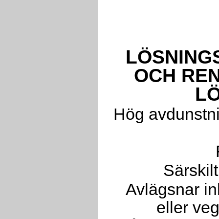
LÖSNING
OCH RE
L
Hög avdunstni
Särskilt
Avlägsnar in
eller veg